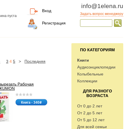
info@1elena.ru
Вход
Задать вопрос менеджеру
ина пуста
Регистрация
ПО КАТЕГОРИЯМ
Книги
о
3
4
5
>
Последняя
Аудиоэнциклопедии
Колыбельные
Коллекции
вырезать Рабочая
ь KUMON
ДЛЯ РАЗНОГО
ВОЗРАСТА
Книга - 340
o
От 0 до 2 лет
От 2 до 5 лет
От 5 до 12 лет
Для всей семьи