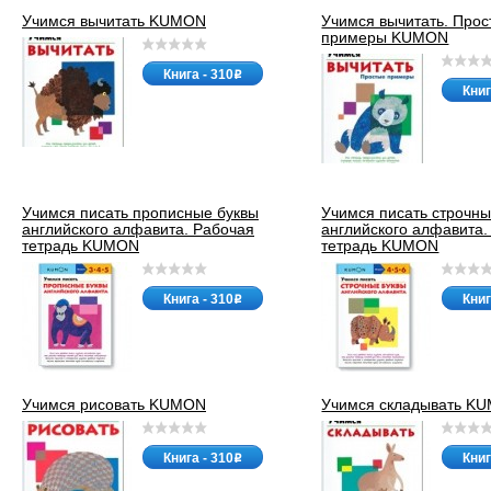
Учимся вычитать KUMON
Учимся вычитать. Про
примеры KUMON
Книга - 310
o
Книг
Учимся писать прописные буквы
Учимся писать строчны
английского алфавита. Рабочая
английского алфавита.
тетрадь KUMON
тетрадь KUMON
Книга - 310
Книг
o
Учимся рисовать KUMON
Учимся складывать K
Книга - 310
Книг
o