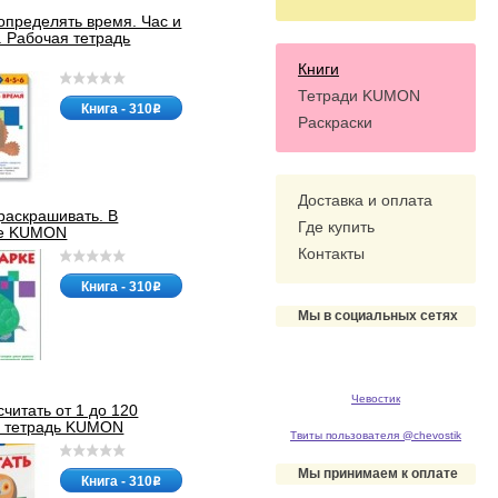
определять время. Час и
. Рабочая тетрадь
Книги
Тетради KUMON
Книга - 310
o
Раскраски
Доставка и оплата
раскрашивать. В
Где купить
ке KUMON
Контакты
Книга - 310
o
Мы в социальных сетях
Чевостик
читать от 1 до 120
я тетрадь KUMON
Твиты пользователя @chevostik
Мы принимаем к оплате
Книга - 310
o