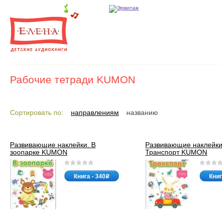
Рабочие тетради KUMON
Сортировать по:
направлениям
названию
Развивающие наклейки. В
Развивающие наклейки
зоопарке KUMON
Транспорт KUMON
Книга - 340
Книг
o