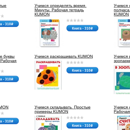
стые
Учимся определять время.
Учимся 
Минуты. Рабочая тетрадь
полчаса
KUMON
KUMON
а - 310
o
Книга - 310
o
е буквы
Учимся раскрашивать KUMON
Учимся 
 Рабочая
зоопар
Книга - 310
o
а - 310
o
UMON
Учимся складывать. Простые
Учимся с
примеры KUMON
Рабоча
а - 310
o
Книга - 310
o