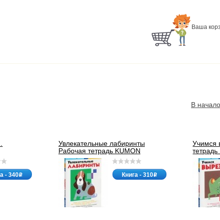
Ваша корз
В начал
.
Увлекательные лабиринты
Учимся 
Рабочая тетрадь KUMON
тетрад
а - 340
Книга - 310
o
o